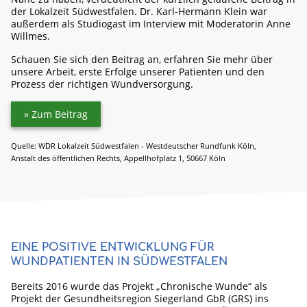
der Lokal­zeit Süd­west­falen. Dr. Karl-Hermann Klein war
außerdem als Studio­gast im Interview mit Modera­torin Anne
Willmes.
Schauen Sie sich den Bei­trag an, erfahren Sie mehr über
unsere Arbeit, erste Er­folge unserer Patienten und den
Prozess der richtigen Wund­ver­sorgung.
Zum Beitrag
Quelle: WDR Lokalzeit Südwestfalen - Westdeutscher Rundfunk Köln,
Anstalt des öffentlichen Rechts, Appellhofplatz 1, 50667 Köln
EINE POSITIVE ENTWICKLUNG FÜR
WUNDPATIENTEN IN SÜDWESTFALEN
Bereits 2016 wurde das Projekt „Chronische Wunde“ als
Projekt der Gesund­heits­region Sieger­land GbR (GRS) ins