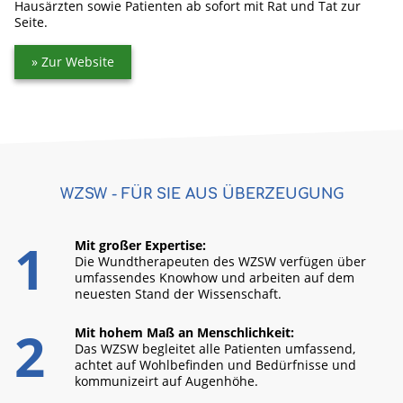
Haus­ärzten sowie Pati­enten ab sofort mit Rat und Tat zur
Seite.
Zur Website
WZSW - FÜR SIE AUS ÜBERZEUGUNG
Mit großer Expertise:
Die Wund­thera­peuten des WZSW verfügen über
um­fassen­des Know­how und arbeiten auf dem
neuesten Stand der Wissen­schaft.
Mit hohem Maß an Menschlichkeit:
Das WZSW begleitet alle Patienten um­fassend,
achtet auf Wohl­be­finden und Be­dürf­nisse und
kom­muni­zeirt auf Augen­höhe.